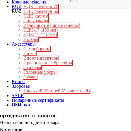
Кованые изделия
RUB
НДК скелетон 70
RUB
НДК скелетон 60
НДК кастом
Спец заказы
Изделия от наших кузнецов
НДК-17 (150 мм)
НДК-11 (110 мм)
Ножны
Аксессуары
Самооборона
Патчи
Спорт инвентарь
Православные браслеты
Стикеры
Головные уборы
Сумки
Книги
Здоровье
Иван-чай (Кипрей Узколистный)
SALE
Подарочные сертификаты
USD
Новинки
ортодоксия эт танатос
Не найдено ни одного товара.
Категории