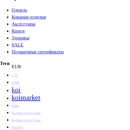
Одежда
Кованые изделия
Аксессуары
Книги
Здоровье
SALE
Подарочные сертификаты
Теги
EUR
110
NDK
koi
koimarket
mma
Боевые искусства
Боевые исскуства
Борьба