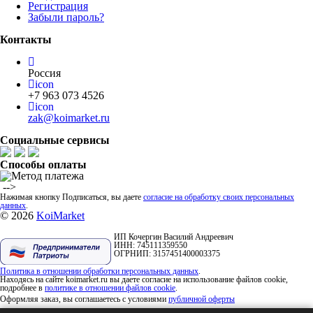
Регистрация
Забыли пароль?
Контакты
Россия
icon
+7 963 073 4526
icon
zak@koimarket.ru
Социальные сервисы
Способы оплаты
​ -->
Нажимая кнопку Подписаться, вы даете
согласие на обработку своих персональных
данных
.
© 2026
KoiMarket
ИП Кочергин Василий Андреевич
ИНН: 745111359550
ОГРНИП: 3157451400003375
Политика в отношении обработки персональных данных
.
Находясь на сайте koimarket.ru вы даете согласие на использование файлов cookie,
подробнее в
политике в отношении файлов cookie
.
Оформляя заказ, вы соглашаетесь с условиями
публичной оферты