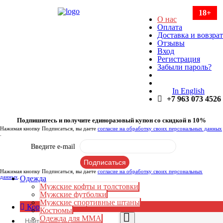
18+
О нас
Оплата
Доставка и вовзрат
Отзывы
Вход
Регистрация
Забыли пароль?
In English
+7 963 073 4526
Подпишитесь и получите единоразовый купон со скидкой в 10%
Нажимая кнопку Подписаться, вы даете
согласие на обработку своих персональных данных
.
Введите e-mail
Нажимая кнопку Подписаться, вы даете
согласие на обработку своих персональных
данных
.
Одежда
Мужские кофты и толстовки
Мужские футболки
Мужские спортивные штаны
Корзина:
0
₽
Костюмы
Одежда для ММА