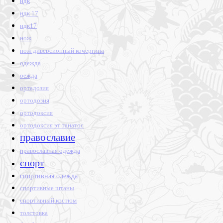
ндк
ндк 17
ндк17
нож
нож диверсионный кочергина
одежда
оежда
ортадозия
ортодозия
ортодоксия
ортодоксия эт танатос
православие
православная одежда
спорт
спортивная одежда
спортивные штаны
спортивный костюм
толстовка