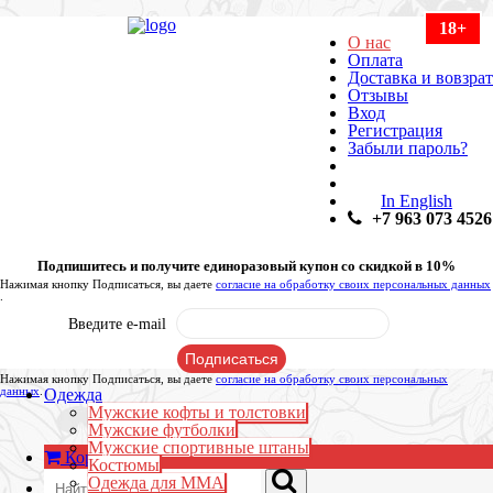
18+
О нас
Оплата
Доставка и вовзрат
Отзывы
Вход
Регистрация
Забыли пароль?
In English
+7 963 073 4526
Подпишитесь и получите единоразовый купон со скидкой в 10%
Нажимая кнопку Подписаться, вы даете
согласие на обработку своих персональных данных
.
Введите e-mail
Нажимая кнопку Подписаться, вы даете
согласие на обработку своих персональных
данных
.
Одежда
Мужские кофты и толстовки
Мужские футболки
Мужские спортивные штаны
Корзина:
0
₽
Костюмы
Одежда для ММА