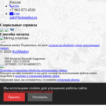
Россия
icon
+7 963 073 4526
icon
zak@koimarket.ru
Социальные сервисы
Способы оплаты
​ -->
Нажимая кнопку Подписаться, вы даете
согласие на обработку своих персональных
данных
.
© 2026
KoiMarket
ИП Кочергин Василий Андреевич
ИНН: 745111359550
ОГРНИП: 3157451400003375
Политика в отношении обработки персональных данных
.
Находясь на сайте koimarket.ru вы даете согласие на использование файлов cookie,
подробнее в
политике в отношении файлов cookie
.
Оформляя заказ, вы соглашаетесь с условиями
публичной оферты
Мы используем cookies для улучшения работы сайта.
Политика использования cookie
Принять
Отклонить