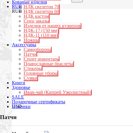
Кованые изделия
RUB
НДК скелетон 70
RUB
НДК скелетон 60
НДК кастом
Спец заказы
Изделия от наших кузнецов
НДК-17 (150 мм)
НДК-11 (110 мм)
Ножны
Аксессуары
Самооборона
Патчи
Спорт инвентарь
Православные браслеты
Стикеры
Головные уборы
Сумки
Книги
Здоровье
Иван-чай (Кипрей Узколистный)
SALE
Подарочные сертификаты
USD
Новинки
Патчи