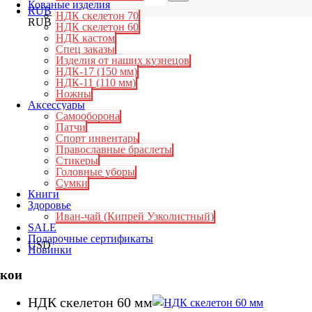
Кованые изделия
RUB
НДК скелетон 70
RUB
НДК скелетон 60
НДК кастом
Спец заказы
Изделия от наших кузнецов
НДК-17 (150 мм)
НДК-11 (110 мм)
Ножны
Аксессуары
Самооборона
Патчи
Спорт инвентарь
Православные браслеты
Стикеры
Головные уборы
Сумки
Книги
Здоровье
Иван-чай (Кипрей Узколистный)
SALE
Подарочные сертификаты
USD
Новинки
кои
НДК скелетон 60 мм