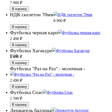
7 900
₽
В корзину
НДК скелетон 70мм
8 900
₽
В корзину
Футболка черная карп
2 490
₽
В корзину
Футболка Хагакуре
EUR
2 490
₽
В корзину
Футболка "Раз на Раз" - молочная -
2 490
₽
В корзину
Футболка Спас
1 590
₽
В корзину
Держатель баллона