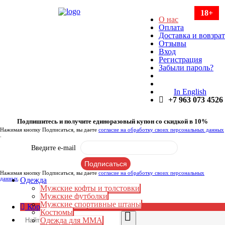
18+
О нас
Оплата
Доставка и вовзрат
Отзывы
Вход
Регистрация
Забыли пароль?
In English
+7 963 073 4526
Подпишитесь и получите единоразовый купон со скидкой в 10%
Нажимая кнопку Подписаться, вы даете
согласие на обработку своих персональных данных
.
Введите e-mail
Нажимая кнопку Подписаться, вы даете
согласие на обработку своих персональных
данных
.
Одежда
Мужские кофты и толстовки
Мужские футболки
Мужские спортивные штаны
Корзина:
0
₽
Костюмы
Одежда для ММА