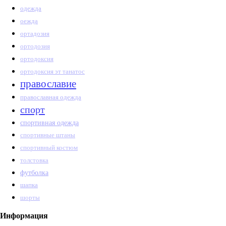
одежда
оежда
ортадозия
ортодозия
ортодоксия
ортодоксия эт танатос
православие
православная одежда
спорт
спортивная одежда
спортивные штаны
спортивный костюм
толстовка
футболка
шапка
шорты
Информация