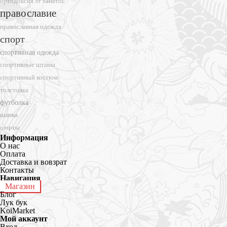
ортодоксия эт танатос
православие
православная одежда
спорт
спортивная одежда
спортивные штаны
спортивный костюм
толстовка
футболка
шапка
шорты
Информация
О нас
Оплата
Доставка и вовзрат
Контакты
Навигация
Магазин
Блог
Лук бук
KoiMarket
Мой аккаунт
Вход