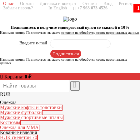
О нас
Оплата
Доставка и вовзрат
Отзывы
Вход
Регистрац
1
Забыли пароль?
In English
+7 963 073 4526
Подпишитесь и получите единоразовый купон со скидкой в 10%
Нажимая кнопку Подписаться, вы даете
согласие на обработку своих персональных данных
.
Введите e-mail
Нажимая кнопку Подписаться, вы даете
согласие на обработку своих персональных
данных
.
Корзина:
0
₽
RUB
Одежда
Мужские кофты и толстовки
Мужские футболки
Мужские спортивные штаны
Костюмы
Одежда для ММА
Кованые изделия
НДК скелетон 70