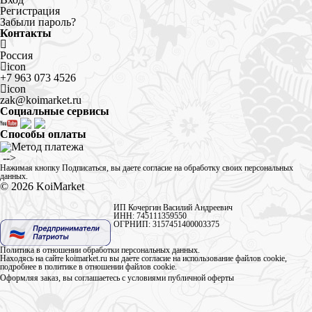
Регистрация
Забыли пароль?
Контакты
Россия
icon
+7 963 073 4526
icon
zak@koimarket.ru
Социальные сервисы
Способы оплаты
​ -->
Нажимая кнопку Подписаться, вы даете
согласие на обработку своих персональных
данных
.
© 2026
KoiMarket
ИП Кочергин Василий Андреевич
ИНН: 745111359550
ОГРНИП: 3157451400003375
Политика в отношении обработки персональных данных
.
Находясь на сайте koimarket.ru вы даете согласие на использование файлов cookie,
подробнее в
политике в отношении файлов cookie
.
Оформляя заказ, вы соглашаетесь с условиями
публичной оферты