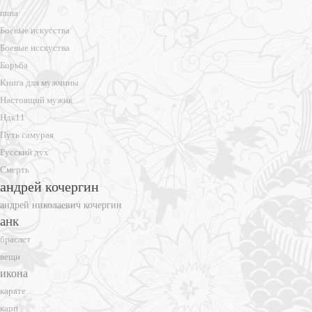
mma
Боевые искусства
Боевые исскуства
Борьба
Книга для мужчины
Настоящий мужик
Ндк11
Путь самурая
Русский дух
Смерть
андрей кочергин
андрей николаевич кочергин
анк
браслет
вещи
икона
карате
карп