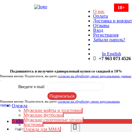
18+
О нас
Оплата
Доставка и вовзрат
Отзывы
Вход
Регистрация
Забыли пароль?
In English
+7 963 073 4526
Подпишитесь и получите единоразовый купон со скидкой в 10%
Нажимая кнопку Подписаться, вы даете
согласие на обработку своих персональных данных
.
Введите e-mail
Нажимая кнопку Подписаться, вы даете
согласие на обработку своих персональных
данных
.
Одежда
Мужские кофты и толстовки
Мужские футболки
Мужские спортивные штаны
Корзина:
0
₽
Костюмы
Одежда для ММА