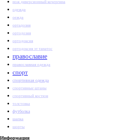
нож диверсионный кочергина
одежда
оежда
ортадозия
ортодозия
ортодоксия
ортодоксия эт танатос
православие
православная одежда
спорт
спортивная одежда
спортивные штаны
спортивный костюм
толстовка
футболка
шапка
шорты
Информация