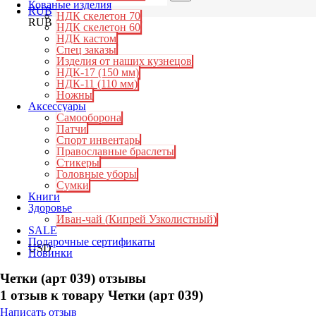
Кованые изделия
RUB
НДК скелетон 70
RUB
НДК скелетон 60
НДК кастом
Спец заказы
Изделия от наших кузнецов
НДК-17 (150 мм)
НДК-11 (110 мм)
Ножны
Аксессуары
Самооборона
Патчи
Спорт инвентарь
Православные браслеты
Стикеры
Головные уборы
Сумки
Книги
Здоровье
Иван-чай (Кипрей Узколистный)
SALE
Подарочные сертификаты
USD
Новинки
Четки (арт 039) отзывы
1 отзыв к товару Четки (арт 039)
Написать отзыв