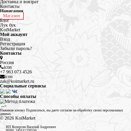
Доставка и вовзрат
Контакты
Навигация
Магазин
Блог
Лук бук
KoiMarket
Мой аккаунт
Вход
Регистрация
Забыли пароль?
Контакты
Россия
icon
+7 963 073 4526
icon
zak@koimarket.ru
Социальные сервисы
Способы оплаты
​ -->
Нажимая кнопку Подписаться, вы даете
согласие на обработку своих персональных
данных
.
© 2026
KoiMarket
ИП Кочергин Василий Андреевич
ИНН: 745111359550