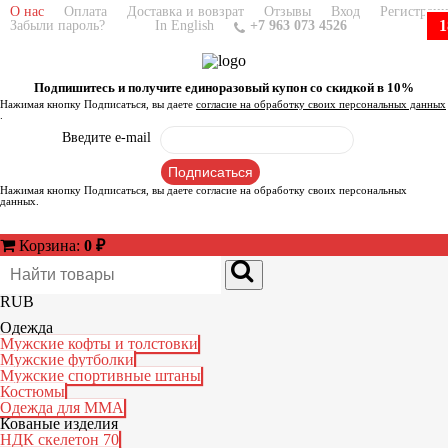
О нас
Оплата
Доставка и вовзрат
Отзывы
Вход
Регистрац
1
Забыли пароль?
In English
+7 963 073 4526
Подпишитесь и получите единоразовый купон со скидкой в 10%
Нажимая кнопку Подписаться, вы даете
согласие на обработку своих персональных данных
.
Введите e-mail
Нажимая кнопку Подписаться, вы даете
согласие на обработку своих персональных
данных
.
Корзина:
0
₽
RUB
Одежда
Мужские кофты и толстовки
Мужские футболки
Мужские спортивные штаны
Костюмы
Одежда для ММА
Кованые изделия
НДК скелетон 70