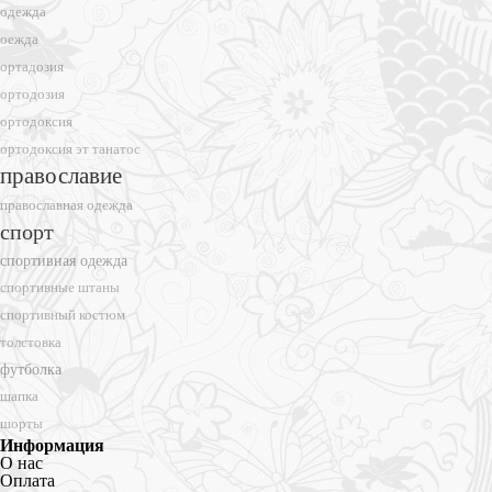
одежда
оежда
ортадозия
ортодозия
ортодоксия
ортодоксия эт танатос
православие
православная одежда
спорт
спортивная одежда
спортивные штаны
спортивный костюм
толстовка
футболка
шапка
шорты
Информация
О нас
Оплата