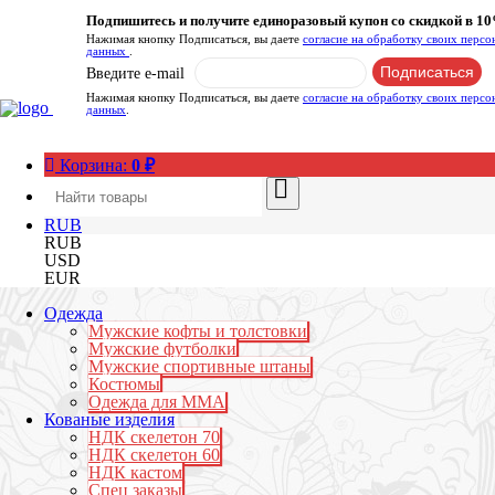
Подпишитесь и получите единоразовый купон со скидкой в 1
Нажимая кнопку Подписаться, вы даете
согласие на обработку своих перс
данных
.
Введите e-mail
Нажимая кнопку Подписаться, вы даете
согласие на обработку своих перс
данных
.
Корзина:
0
₽
RUB
RUB
USD
EUR
Одежда
Мужские кофты и толстовки
Мужские футболки
Мужские спортивные штаны
Костюмы
Одежда для ММА
Кованые изделия
НДК скелетон 70
НДК скелетон 60
НДК кастом
Спец заказы