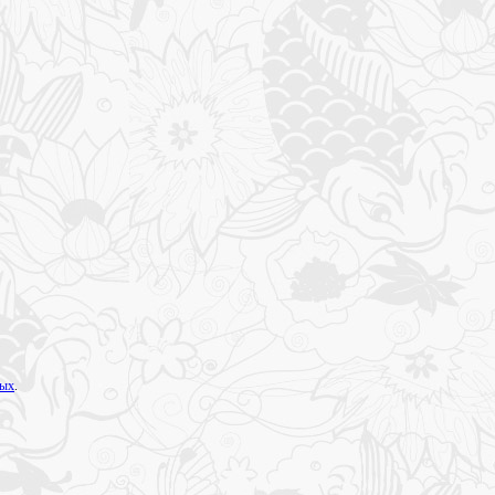
ных
.