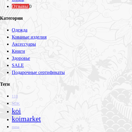
Отзывы
0
Категории
Одежда
Кованые изделия
Аксессуары
Книги
Здоровье
SALE
Подарочные сертификаты
Теги
110
NDK
koi
koimarket
mma