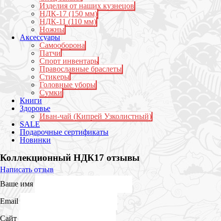
Изделия от наших кузнецов
НДК-17 (150 мм)
НДК-11 (110 мм)
Ножны
Аксессуары
Самооборона
Патчи
Спорт инвентарь
Православные браслеты
Стикеры
Головные уборы
Сумки
Книги
Здоровье
Иван-чай (Кипрей Узколистный)
SALE
Подарочные сертификаты
Новинки
Коллекционный НДК17 отзывы
Написать отзыв
Ваше имя
Email
Сайт