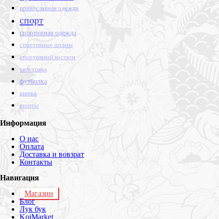
православная одежда
спорт
спортивная одежда
спортивные штаны
спортивный костюм
толстовка
футболка
шапка
шорты
Информация
О нас
Оплата
Доставка и вовзрат
Контакты
Навигация
Магазин
Блог
Лук бук
KoiMarket