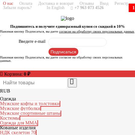
О нас
Оплата
Доставка и вовзрат
Отзывы
Вход
Регистрац
1
Забыли пароль?
In English
+7 963 073 4526
Подпишитесь и получите единоразовый купон со скидкой в 10%
Нажимая кнопку Подписаться, вы даете
согласие на обработку своих персональных данных
.
Введите e-mail
Нажимая кнопку Подписаться, вы даете
согласие на обработку своих персональных
данных
.
Корзина:
0
₽
RUB
Одежда
Мужские кофты и толстовки
Мужские футболки
Мужские спортивные штаны
Костюмы
Одежда для ММА
Кованые изделия
НДК скелетон 70