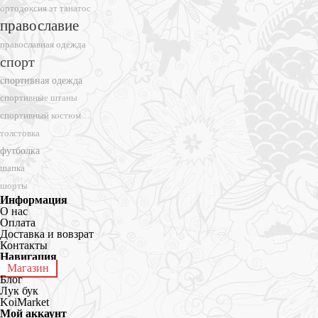
ортодоксия эт танатос
православие
православная одежда
спорт
спортивная одежда
спортивные штаны
спортивный костюм
толстовка
футболка
шапка
шорты
Информация
О нас
Оплата
Доставка и вовзрат
Контакты
Навигация
Магазин
Блог
Лук бук
KoiMarket
Мой аккаунт