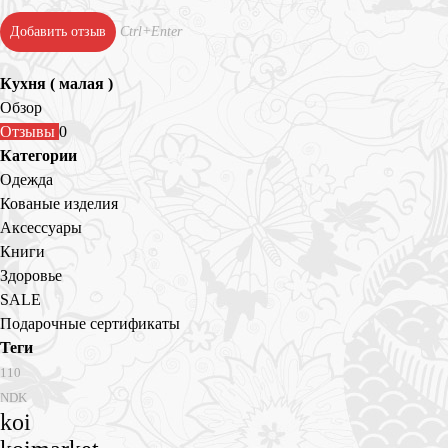
Ctrl+Enter
Добавить отзыв
Кухня ( малая )
Обзор
Отзывы
0
Категории
Одежда
Кованые изделия
Аксессуары
Книги
Здоровье
SALE
Подарочные сертификаты
Теги
110
NDK
koi