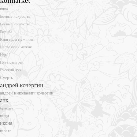
koimarket
mma
Боевые искусства
Боевые исскуства
Борьба
Книга для мужчины
Настоящий мужик
Ндк11
Путь самурая
Русский дух
Смерть
андрей кочергин
андрей николаевич кочергин
анк
браслет
вещи
икона
карате