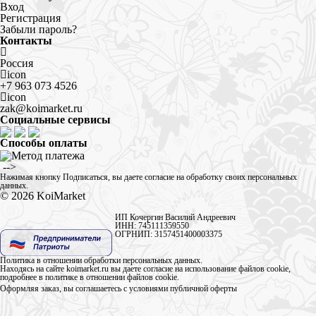
Вход
Регистрация
Забыли пароль?
Контакты
Россия
icon
+7 963 073 4526
icon
zak@koimarket.ru
Социальные сервисы
Способы оплаты
​ -->
Нажимая кнопку Подписаться, вы даете
согласие на обработку своих персональных
данных
.
© 2026
KoiMarket
ИП Кочергин Василий Андреевич
ИНН: 745111359550
ОГРНИП: 3157451400003375
Политика в отношении обработки персональных данных
.
Находясь на сайте koimarket.ru вы даете согласие на использование файлов cookie,
подробнее в
политике в отношении файлов cookie
.
Оформляя заказ, вы соглашаетесь с условиями
публичной оферты