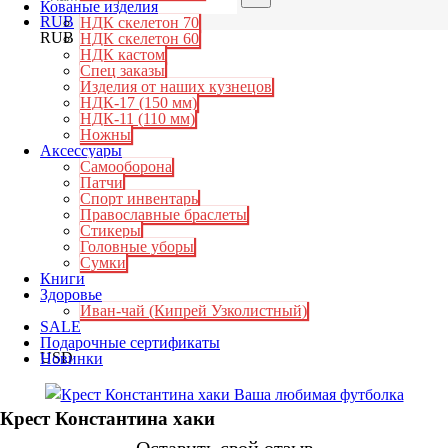
Кованые изделия
RUB
НДК скелетон 70
RUB
НДК скелетон 60
НДК кастом
Спец заказы
Изделия от наших кузнецов
НДК-17 (150 мм)
НДК-11 (110 мм)
Ножны
Аксессуары
Самооборона
Патчи
Спорт инвентарь
Православные браслеты
Стикеры
Головные уборы
Сумки
Книги
Здоровье
Иван-чай (Кипрей Узколистный)
SALE
Подарочные сертификаты
USD
Новинки
Крест Константина хаки