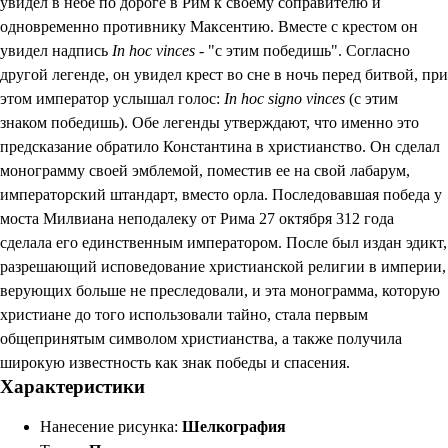
увидел в небе по дороге в Рим к своему соправителю и
одновременно противнику Максентию. Вместе с крестом он
увидел надпись
In hoc vinces
- "с этим победишь". Согласно
другой легенде, он увидел крест во сне в ночь перед битвой, при
этом император услышал голос:
In hoc signo vinces
(с этим
знаком победишь). Обе легенды утверждают, что именно это
предсказание обратило Константина в христианство. Он сделал
монограмму своей эмблемой, поместив ее на свой лабарум,
императорский штандарт, вместо орла. Последовавшая победа у
моста Милвиана неподалеку от Рима 27 октября 312 года
сделала его единственным императором. После был издан эдикт,
разрешающий исповедование христианской религии в империи,
верующих больше не преследовали, и эта монограмма, которую
христиане до того использовали тайно, стала первым
общепринятым символом христианства, а также получила
широкую известность как знак победы и спасения.
Характеристики
Нанесение рисунка:
Шелкография