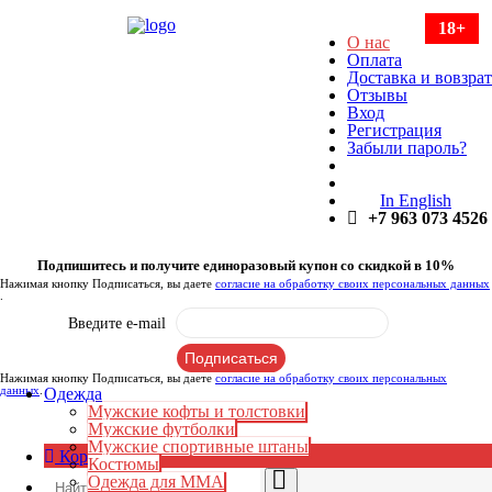
18+
О нас
Оплата
Доставка и вовзрат
Отзывы
Вход
Регистрация
Забыли пароль?
In English
+7 963 073 4526
Подпишитесь и получите единоразовый купон со скидкой в 10%
Нажимая кнопку Подписаться, вы даете
согласие на обработку своих персональных данных
.
Введите e-mail
Нажимая кнопку Подписаться, вы даете
согласие на обработку своих персональных
данных
.
Одежда
Мужские кофты и толстовки
Мужские футболки
Мужские спортивные штаны
Корзина:
0
₽
Костюмы
Одежда для ММА