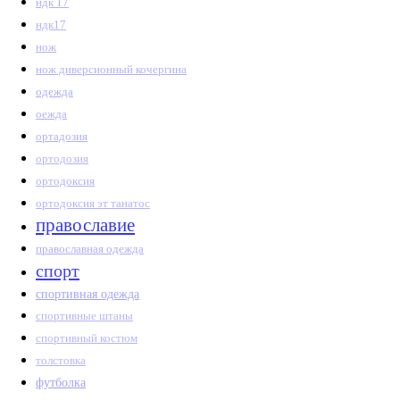
ндк 17
ндк17
нож
нож диверсионный кочергина
одежда
оежда
ортадозия
ортодозия
ортодоксия
ортодоксия эт танатос
православие
православная одежда
спорт
спортивная одежда
спортивные штаны
спортивный костюм
толстовка
футболка