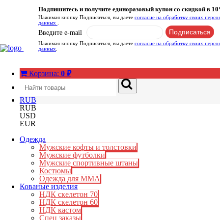
Подпишитесь и получите единоразовый купон со скидкой в 1
Нажимая кнопку Подписаться, вы даете
согласие на обработку своих перс
данных
.
Введите e-mail
Нажимая кнопку Подписаться, вы даете
согласие на обработку своих перс
данных
.
Корзина:
0
₽
RUB
RUB
USD
EUR
Одежда
Мужские кофты и толстовки
Мужские футболки
Мужские спортивные штаны
Костюмы
Одежда для ММА
Кованые изделия
НДК скелетон 70
НДК скелетон 60
НДК кастом
Спец заказы