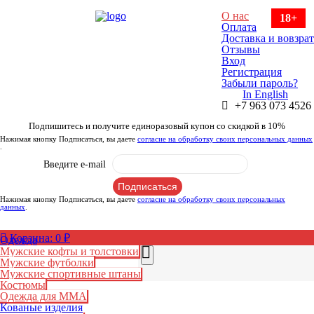
О нас
18+
Оплата
Доставка и вовзрат
Отзывы
Вход
Регистрация
Забыли пароль?
In English
+7 963 073 4526
Подпишитесь и получите единоразовый купон со скидкой в 10%
Нажимая кнопку Подписаться, вы даете
согласие на обработку своих персональных данных
.
Введите e-mail
Нажимая кнопку Подписаться, вы даете
согласие на обработку своих персональных
данных
.
Корзина:
0
₽
Одежда
Мужские кофты и толстовки
Мужские футболки
Мужские спортивные штаны
RUB
Костюмы
RUB
Одежда для ММА
Кованые изделия