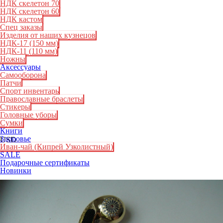
НДК скелетон 70
НДК скелетон 60
НДК кастом
Спец заказы
Изделия от наших кузнецов
НДК-17 (150 мм)
НДК-11 (110 мм)
Ножны
Аксессуары
Самооборона
Патчи
Спорт инвентарь
Православные браслеты
Стикеры
Головные уборы
Сумки
Книги
Здоровье
USD
Иван-чай (Кипрей Узколистный)
SALE
Подарочные сертификаты
Новинки