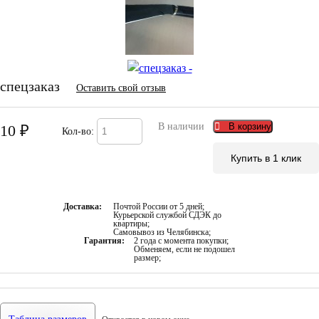
спецзаказ
Оставить свой отзыв
В наличии
В корзину
10
₽
Кол-во:
Купить в 1 клик
Доставка:
Почтой России от 5 дней;
Курьерской службой СДЭК до
квартиры;
Самовывоз из Челябинска;
Гарантия:
2 года с момента покупки;
Обменяем, если не подошел
размер;