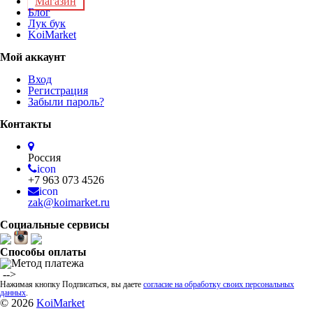
Магазин
Блог
Лук бук
KoiMarket
Мой аккаунт
Вход
Регистрация
Забыли пароль?
Контакты
Россия
icon
+7 963 073 4526
icon
zak@koimarket.ru
Социальные сервисы
Способы оплаты
​ -->
Нажимая кнопку Подписаться, вы даете
согласие на обработку своих персональных
данных
.
© 2026
KoiMarket