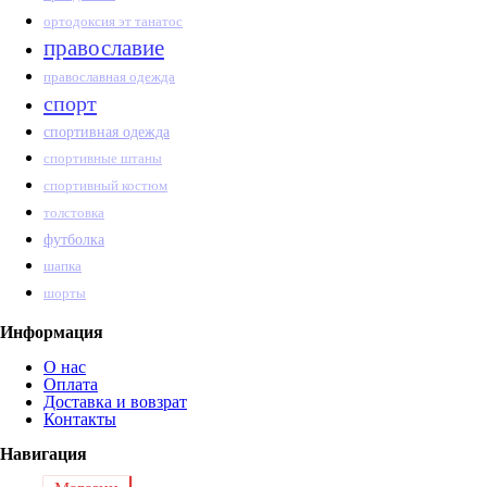
ортодоксия эт танатос
православие
православная одежда
спорт
спортивная одежда
спортивные штаны
спортивный костюм
толстовка
футболка
шапка
шорты
Информация
О нас
Оплата
Доставка и вовзрат
Контакты
Навигация