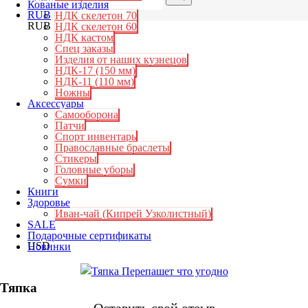
Кованые изделия
RUB
НДК скелетон 70
RUB
НДК скелетон 60
НДК кастом
Спец заказы
Изделия от наших кузнецов
НДК-17 (150 мм)
НДК-11 (110 мм)
Ножны
Аксессуары
Самооборона
Патчи
Спорт инвентарь
Православные браслеты
Стикеры
Головные уборы
Сумки
Книги
Здоровье
Иван-чай (Кипрей Узколистный)
SALE
Подарочные сертификаты
USD
Новинки
Тяпка